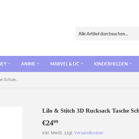
NEY
ANIME
MARVEL & DC
KINDERHELDEN
Lilo & Stitch 3D Rucksack Tasche Schule Ranzen Umhängetasche
Lilo & Stitch 3D Rucksack Tasche S
€24
€24,99
99
inkl. MwSt. zzgl.
Versandkosten