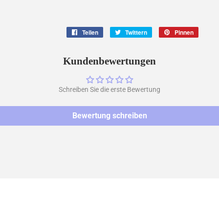
Teilen
Auf
Twittern
Auf
Pinnen
Auf
Facebook
Twitter
Pintere
teilen
twittern
pinnen
Kundenbewertungen
Schreiben Sie die erste Bewertung
Bewertung schreiben