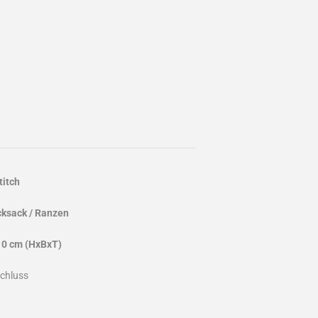
titch
cksack / Ranzen
10 cm (HxBxT)
schluss