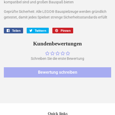
kompatibel sind und großen Bauspaß bieten
Geprüfte Sicherheit: Alle LEGO® Bauspielzeuge werden gründlich
getestet, damit jedes Spielset strenge Sicherheitsstandards erfüllt
Teilen
Auf
Twittern
Auf
Pinnen
Auf
Facebook
Twitter
Pinterest
teilen
twittern
pinnen
Kundenbewertungen
Schreiben Sie die erste Bewertung
Bewertung schreiben
Quick links