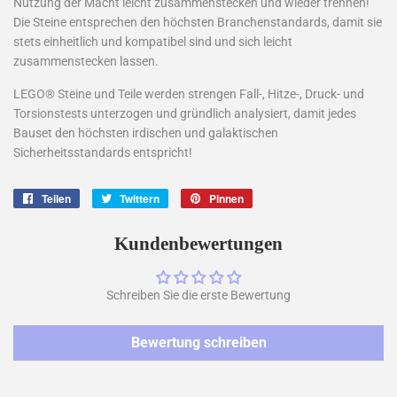
Nutzung der Macht leicht zusammenstecken und wieder trennen!
Die Steine entsprechen den höchsten Branchenstandards, damit sie
stets einheitlich und kompatibel sind und sich leicht
zusammenstecken lassen.
LEGO® Steine und Teile werden strengen Fall-, Hitze-, Druck- und
Torsionstests unterzogen und gründlich analysiert, damit jedes
Bauset den höchsten irdischen und galaktischen
Sicherheitsstandards entspricht!
Teilen
Auf
Twittern
Auf
Pinnen
Auf
Facebook
Twitter
Pinterest
teilen
twittern
pinnen
Kundenbewertungen
Schreiben Sie die erste Bewertung
Bewertung schreiben