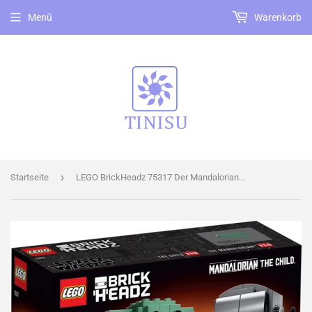
Menü
Warenkorb
›
Startseite
LEGO BrickHeadz 75317 Der Mandalorianer™ und das Kind