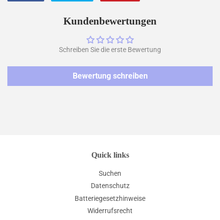
Facebook
Twitter
Pinterest
teilen
twittern
pinnen
Kundenbewertungen
Schreiben Sie die erste Bewertung
Bewertung schreiben
Quick links
Suchen
Datenschutz
Batteriegesetzhinweise
Widerrufsrecht