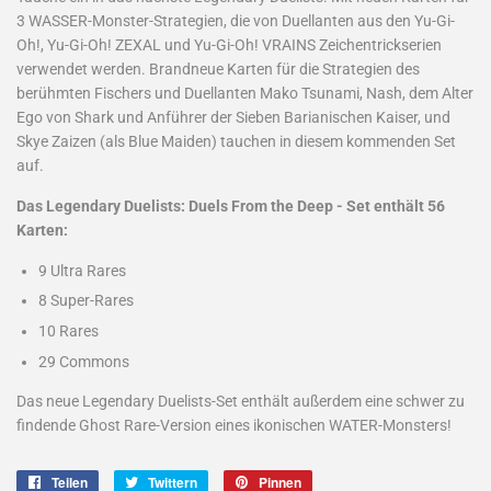
3 WASSER-Monster-Strategien, die von Duellanten aus den Yu-Gi-
Oh!, Yu-Gi-Oh! ZEXAL und Yu-Gi-Oh! VRAINS Zeichentrickserien
verwendet werden. Brandneue Karten für die Strategien des
berühmten Fischers und Duellanten Mako Tsunami, Nash, dem Alter
Ego von Shark und Anführer der Sieben Barianischen Kaiser, und
Skye Zaizen (als Blue Maiden) tauchen in diesem kommenden Set
auf.
Das Legendary Duelists: Duels From the Deep - Set enthält 56
Karten:
9 Ultra Rares
8 Super-Rares
10 Rares
29 Commons
Das neue Legendary Duelists-Set enthält außerdem eine schwer zu
findende Ghost Rare-Version eines ikonischen WATER-Monsters!
Teilen
Auf
Twittern
Auf
Pinnen
Auf