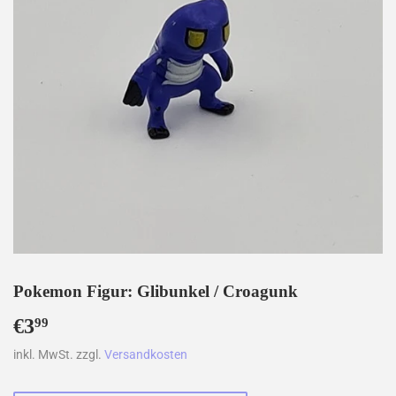
Pokemon Figur: Glibunkel / Croagunk
€3
€3,99
99
inkl. MwSt. zzgl.
Versandkosten