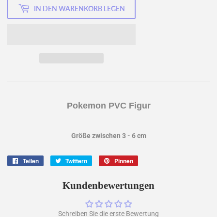
IN DEN WARENKORB LEGEN
Pokemon PVC Figur
Größe zwischen 3 - 6 cm
Teilen
Auf
Twittern
Auf
Pinnen
Auf
Facebook
Twitter
Pinterest
teilen
twittern
pinnen
Kundenbewertungen
Schreiben Sie die erste Bewertung