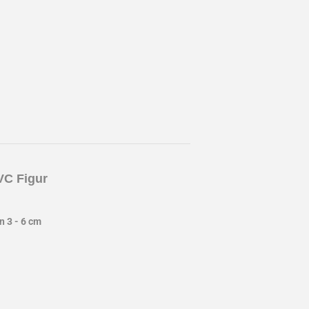
C Figur
 3 - 6 cm
st