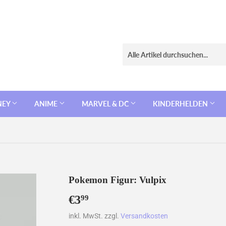
NEY
ANIME
MARVEL & DC
KINDERHELDEN
Pokemon Figur: Vulpix
€3
€3,99
99
inkl. MwSt. zzgl.
Versandkosten