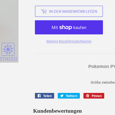
IN DEN WARENKORB LEGEN
Weitere Bezahlmöglichkeiten
Pokemon PV
Größe zwischen
Teilen
Auf
Twittern
Auf
Pinnen
Auf
Facebook
Twitter
Pintere
teilen
twittern
pinnen
Kundenbewertungen