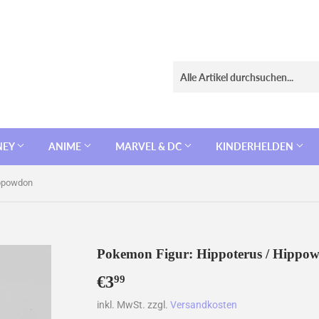
NEY
ANIME
MARVEL & DC
KINDERHELDEN
ippowdon
Pokemon Figur: Hippoterus / Hippo
€3
€3,99
99
inkl. MwSt. zzgl.
Versandkosten