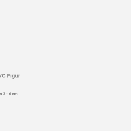
C Figur
 3 - 6 cm
st