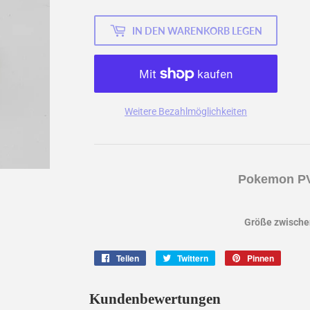
IN DEN WARENKORB LEGEN
Weitere Bezahlmöglichkeiten
Pokemon PV
Größe zwischen
Teilen
Auf
Twittern
Auf
Pinnen
Auf
Facebook
Twitter
Pintere
teilen
twittern
pinnen
Kundenbewertungen