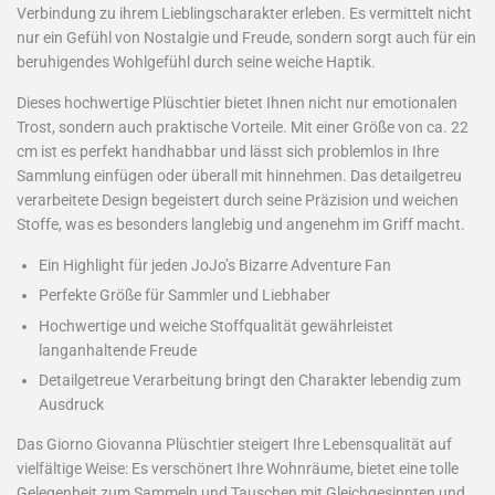
Verbindung zu ihrem Lieblingscharakter erleben. Es vermittelt nicht
nur ein Gefühl von Nostalgie und Freude, sondern sorgt auch für ein
beruhigendes Wohlgefühl durch seine weiche Haptik.
Dieses hochwertige Plüschtier bietet Ihnen nicht nur emotionalen
Trost, sondern auch praktische Vorteile. Mit einer Größe von ca. 22
cm ist es perfekt handhabbar und lässt sich problemlos in Ihre
Sammlung einfügen oder überall mit hinnehmen. Das detailgetreu
verarbeitete Design begeistert durch seine Präzision und weichen
Stoffe, was es besonders langlebig und angenehm im Griff macht.
Ein Highlight für jeden JoJo’s Bizarre Adventure Fan
Perfekte Größe für Sammler und Liebhaber
Hochwertige und weiche Stoffqualität gewährleistet
langanhaltende Freude
Detailgetreue Verarbeitung bringt den Charakter lebendig zum
Ausdruck
Das Giorno Giovanna Plüschtier steigert Ihre Lebensqualität auf
vielfältige Weise: Es verschönert Ihre Wohnräume, bietet eine tolle
Gelegenheit zum Sammeln und Tauschen mit Gleichgesinnten und