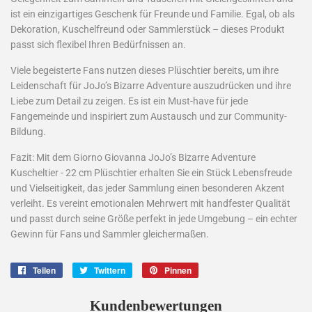
ist ein einzigartiges Geschenk für Freunde und Familie. Egal, ob als
Dekoration, Kuschelfreund oder Sammlerstück – dieses Produkt
passt sich flexibel Ihren Bedürfnissen an.
Viele begeisterte Fans nutzen dieses Plüschtier bereits, um ihre
Leidenschaft für JoJo’s Bizarre Adventure auszudrücken und ihre
Liebe zum Detail zu zeigen. Es ist ein Must-have für jede
Fangemeinde und inspiriert zum Austausch und zur Community-
Bildung.
Fazit: Mit dem Giorno Giovanna JoJo’s Bizarre Adventure
Kuscheltier - 22 cm Plüschtier erhalten Sie ein Stück Lebensfreude
und Vielseitigkeit, das jeder Sammlung einen besonderen Akzent
verleiht. Es vereint emotionalen Mehrwert mit handfester Qualität
und passt durch seine Größe perfekt in jede Umgebung – ein echter
Gewinn für Fans und Sammler gleichermaßen.
Teilen
Auf
Twittern
Auf
Pinnen
Auf
Facebook
Twitter
Pinterest
teilen
twittern
pinnen
Kundenbewertungen