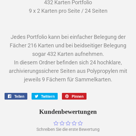
432 Karten Portfolio
9 x 2 Karten pro Seite / 24 Seiten
Jedes Portfolio kann bei einfacher Belegung der
Fächer 216 Karten und bei beidseitiger Belegung
sogar 432 Karten aufnehmen.
In diesem Ordner befinden sich 24 hochklare,
archivierungssichere Seiten aus Polypropylen mit
jeweils 9 Fächern für Sammelkarten.
Teilen
Auf
Twittern
Auf
Pinnen
Auf
Facebook
Twitter
Pinterest
teilen
twittern
pinnen
Kundenbewertungen
Schreiben Sie die erste Bewertung