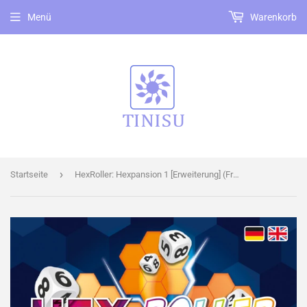
Menü
Warenkorb
›
Startseite
HexRoller: Hexpansion 1 [Erweiterung] (Frosted Games)