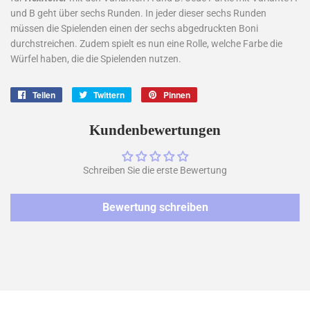
und B geht über sechs Runden. In jeder dieser sechs Runden
müssen die Spielenden einen der sechs abgedruckten Boni
durchstreichen. Zudem spielt es nun eine Rolle, welche Farbe die
Würfel haben, die die Spielenden nutzen.
Teilen
Auf
Twittern
Auf
Pinnen
Auf
Facebook
Twitter
Pinterest
teilen
twittern
pinnen
Kundenbewertungen
Schreiben Sie die erste Bewertung
Bewertung schreiben