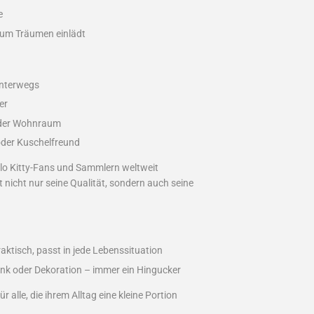
e
zum Träumen einlädt
unterwegs
er
oder Wohnraum
 oder Kuschelfreund
ello Kitty-Fans und Sammlern weltweit
 nicht nur seine Qualität, sondern auch seine
raktisch, passt in jede Lebenssituation
henk oder Dekoration – immer ein Hingucker
r alle, die ihrem Alltag eine kleine Portion