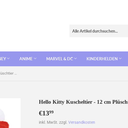
NEY
ANIME
MARVEL & DC
KINDERHELDEN
Hello Kitty Kuscheltier - 12 cm Plüschtier weiches Stofftier
Hello Kitty Kuscheltier - 12 cm Plüscht
€13
€13,99
99
inkl. MwSt. zzgl.
Versandkosten