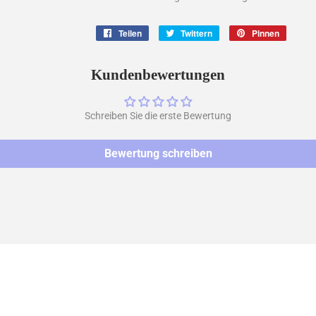
Teilen
Auf
Twittern
Auf
Pinnen
Auf
Facebook
Twitter
Pintere
teilen
twittern
pinnen
Kundenbewertungen
Schreiben Sie die erste Bewertung
Bewertung schreiben