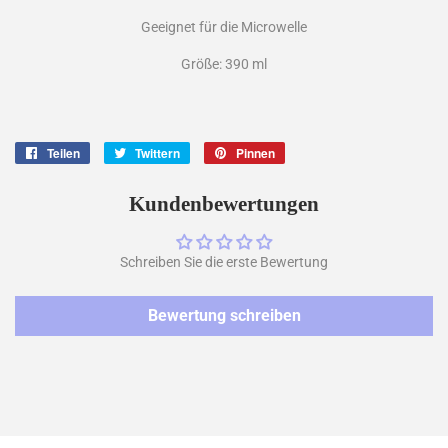
Geeignet für die Microwelle
Größe: 390 ml
Teilen
Auf
Twittern
Auf
Pinnen
Auf
Facebook
Twitter
Pinterest
teilen
twittern
pinnen
Kundenbewertungen
Schreiben Sie die erste Bewertung
Bewertung schreiben