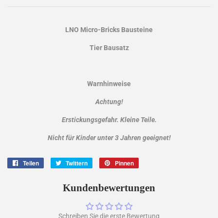
LNO Micro-Bricks Bausteine
Tier Bausatz
Warnhinweise
Achtung!
Erstickungsgefahr. Kleine Teile.
Nicht für Kinder unter 3 Jahren geeignet!
Teilen
Auf
Twittern
Auf
Pinnen
Auf
Facebook
Twitter
Pinterest
teilen
twittern
pinnen
Kundenbewertungen
Schreiben Sie die erste Bewertung