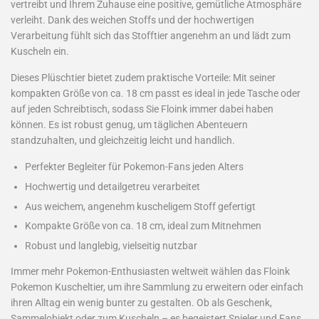
vertreibt und Ihrem Zuhause eine positive, gemütliche Atmosphäre
verleiht. Dank des weichen Stoffs und der hochwertigen
Verarbeitung fühlt sich das Stofftier angenehm an und lädt zum
Kuscheln ein.
Dieses Plüschtier bietet zudem praktische Vorteile: Mit seiner
kompakten Größe von ca. 18 cm passt es ideal in jede Tasche oder
auf jeden Schreibtisch, sodass Sie Floink immer dabei haben
können. Es ist robust genug, um täglichen Abenteuern
standzuhalten, und gleichzeitig leicht und handlich.
Perfekter Begleiter für Pokemon-Fans jeden Alters
Hochwertig und detailgetreu verarbeitet
Aus weichem, angenehm kuscheligem Stoff gefertigt
Kompakte Größe von ca. 18 cm, ideal zum Mitnehmen
Robust und langlebig, vielseitig nutzbar
Immer mehr Pokemon-Enthusiasten weltweit wählen das Floink
Pokemon Kuscheltier, um ihre Sammlung zu erweitern oder einfach
ihren Alltag ein wenig bunter zu gestalten. Ob als Geschenk,
Sammelobjekt oder zum Kuscheln – es begeistert Spieler und Fans