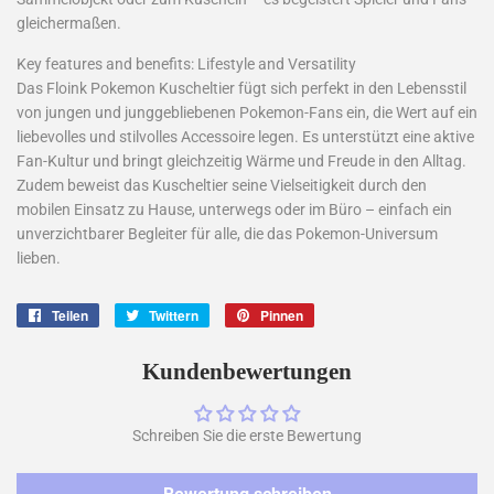
gleichermaßen.
Key features and benefits: Lifestyle and Versatility
Das Floink Pokemon Kuscheltier fügt sich perfekt in den Lebensstil
von jungen und junggebliebenen Pokemon-Fans ein, die Wert auf ein
liebevolles und stilvolles Accessoire legen. Es unterstützt eine aktive
Fan-Kultur und bringt gleichzeitig Wärme und Freude in den Alltag.
Zudem beweist das Kuscheltier seine Vielseitigkeit durch den
mobilen Einsatz zu Hause, unterwegs oder im Büro – einfach ein
unverzichtbarer Begleiter für alle, die das Pokemon-Universum
lieben.
Teilen
Auf
Twittern
Auf
Pinnen
Auf
Facebook
Twitter
Pinterest
teilen
twittern
pinnen
Kundenbewertungen
Schreiben Sie die erste Bewertung