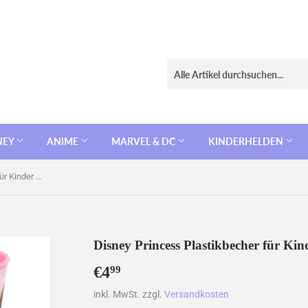
NEY
ANIME
MARVEL & DC
KINDERHELDEN
Disney Princess Plastikbecher für Kinder 260ml
Disney Princess Plastikbecher für Ki
€4
€4,99
99
inkl. MwSt. zzgl.
Versandkosten