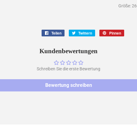
Größe: 26
Teilen
Auf
Twittern
Auf
Pinnen
Auf
Facebook
Twitter
Pintere
teilen
twittern
pinnen
Kundenbewertungen
Schreiben Sie die erste Bewertung
Bewertung schreiben