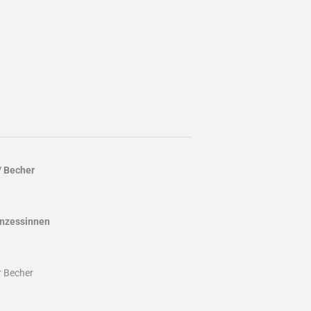
/ Becher
inzessinnen
r Becher