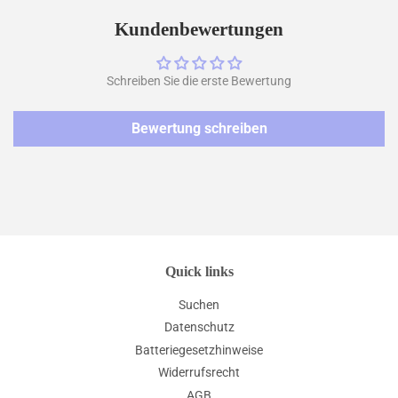
Facebook
Twitter
Pinterest
teilen
twittern
pinnen
Kundenbewertungen
Schreiben Sie die erste Bewertung
Bewertung schreiben
Quick links
Suchen
Datenschutz
Batteriegesetzhinweise
Widerrufsrecht
AGB