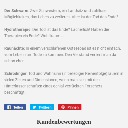
Der Schwarm
: Zwei Schwestern, ein Landsitz und zahllose
Möglichkeiten, das Leben zu verlieren. Aber ist der Tod das Ende?
Hydrotherapie
: Der Tod ist das Ende? Lächerlich! Haben die
Therapien ein Ende? Wohl kaum …
Raunächte
: In einem verschlafenen Ostseebad ist es nicht einfach,
vom Leben zum Tode zu kommen. Den Verstand verliert man da
schon eher …
Schrödinger
: Tod und Wahnsinn (in beliebiger Reihenfolge) lauern in
vielen Zeiten und Dimensionen, wenn man sich mit den
Hinterlassenschaften eines genial-verrückten Forschers
beschäftigt.
Teilen
Auf
Twittern
Auf
Pinnen
Auf
Facebook
Twitter
Pinterest
teilen
twittern
pinnen
Kundenbewertungen