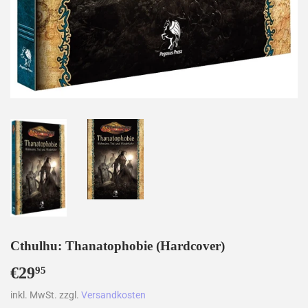
Cthulhu: Thanatophobie (Hardcover)
€29
€29,95
95
inkl. MwSt. zzgl.
Versandkosten