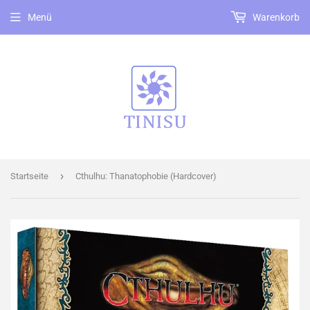
Menü
Warenkorb
›
Startseite
Cthulhu: Thanatophobie (Hardcover)