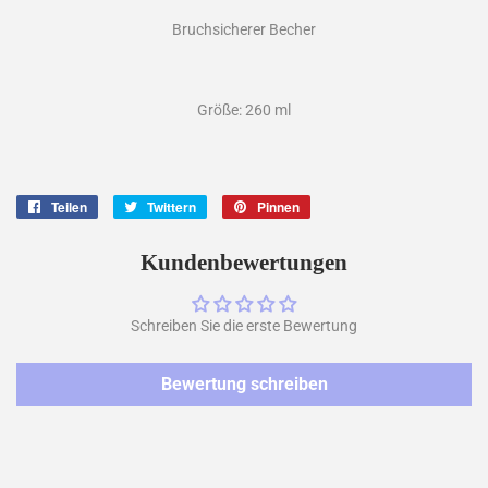
Bruchsicherer Becher
Größe: 260 ml
Teilen
Auf
Twittern
Auf
Pinnen
Auf
Facebook
Twitter
Pinterest
teilen
twittern
pinnen
Kundenbewertungen
Schreiben Sie die erste Bewertung
Bewertung schreiben