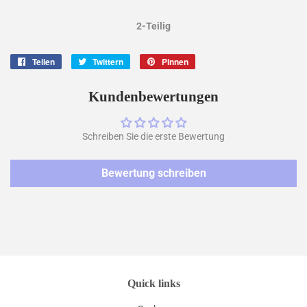
2-Teilig
Teilen
Auf
Twittern
Auf
Pinnen
Auf
Facebook
Twitter
Pinterest
teilen
twittern
pinnen
Kundenbewertungen
Schreiben Sie die erste Bewertung
Bewertung schreiben
Quick links