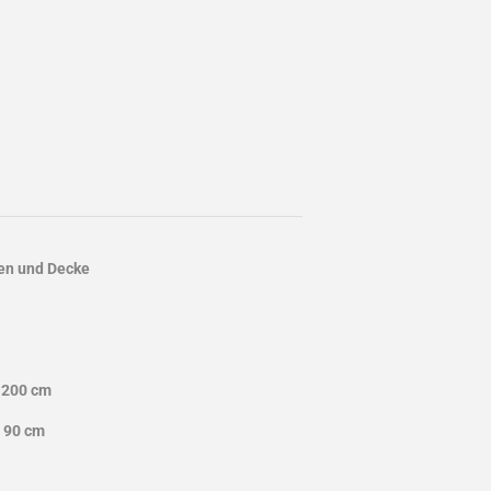
en und Decke
 200 cm
x 90 cm