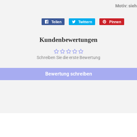
Motiv: sieh
Teilen
Auf
Twittern
Auf
Pinnen
Auf
Facebook
Twitter
Pintere
teilen
twittern
pinnen
Kundenbewertungen
Schreiben Sie die erste Bewertung
Bewertung schreiben