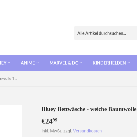
NEY
ANIME
MARVEL & DC
KINDERHELDEN
Bluey Bettwäsche - weiche Baumwolle 140x200 cm Kissen und Decke
Bluey Bettwäsche - weiche Baumwoll
€24
€24,99
99
inkl. MwSt. zzgl.
Versandkosten