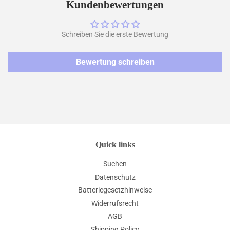
teilen
twittern
pinnen
Kundenbewertungen
Schreiben Sie die erste Bewertung
Bewertung schreiben
Quick links
Suchen
Datenschutz
Batteriegesetzhinweise
Widerrufsrecht
AGB
Shipping Policy