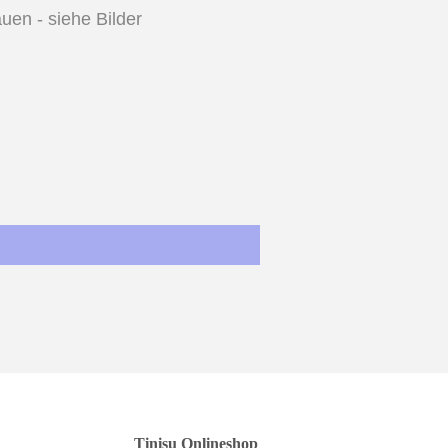
en - siehe Bilder
st
Tinisu Onlineshop