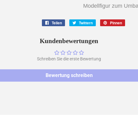
Modellfigur zum Umbau
Teilen
Auf
Twittern
Auf
Pinnen
Auf
Facebook
Twitter
Pintere
teilen
twittern
pinnen
Kundenbewertungen
Schreiben Sie die erste Bewertung
Bewertung schreiben