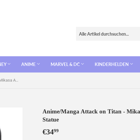
NEY
ANIME
MARVEL & DC
KINDERHELDEN
Anime/Manga Attack on Titan - Mikasa Ackerman - PVC Figur / Statue
Anime/Manga Attack on Titan - Mika
Statue
€34
€34,99
99