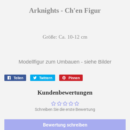
Arknights - Ch'en Figur
Größe: Ca. 10-12 cm
Modellfigur zum Umbauen - siehe Bilder
Teilen
Auf
Twittern
Auf
Pinnen
Auf
Facebook
Twitter
Pinterest
teilen
twittern
pinnen
Kundenbewertungen
Schreiben Sie die erste Bewertung
Bewertung schreiben