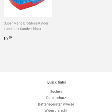
Super Mario Brotdose Kinder
Lunchbox Sandwichbox
Normaler
€7,99
€7
99
Preis
Quick links
Suchen
Datenschutz
Batteriegesetzhinweise
Widerrufsrecht