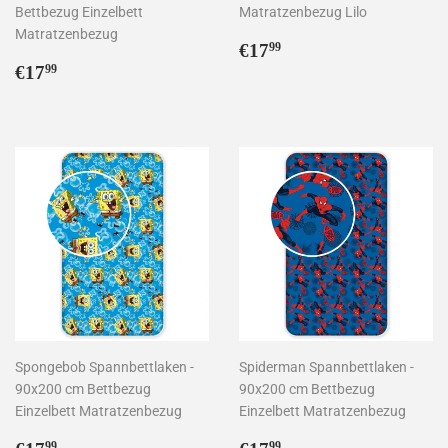
Bettbezug Einzelbett
Matratzenbezug Lilo
Matratzenbezug
Normaler
€17,99
€17
99
Normaler
€17,99
Preis
€17
99
Preis
Spongebob Spannbettlaken -
Spiderman Spannbettlaken -
90x200 cm Bettbezug
90x200 cm Bettbezug
Einzelbett Matratzenbezug
Einzelbett Matratzenbezug
Normaler
€17,99
Normaler
€17,99
99
99