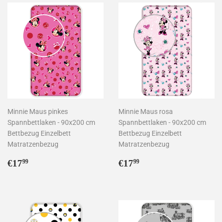
Minnie Maus pinkes
Minnie Maus rosa
Spannbettlaken - 90x200 cm
Spannbettlaken - 90x200 cm
Bettbezug Einzelbett
Bettbezug Einzelbett
Matratzenbezug
Matratzenbezug
Normaler
€17,99
Normaler
€17,99
€17
€17
99
99
Preis
Preis