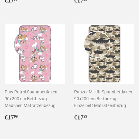
€17
€17
Preis
Preis
Paw Patrol Spannbettlaken -
Panzer Militär Spannbettlaken -
90x200 cm Bettbezug
90x200 cm Bettbezug
Mädchen Matratzenbezug
Einzelbett Matratzenbezug
Normaler
€17,99
Normaler
€17,99
€17
€17
99
99
Preis
Preis