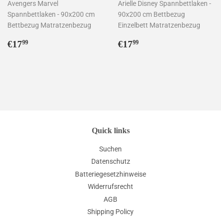
Avengers Marvel
Arielle Disney Spannbettlaken -
Spannbettlaken - 90x200 cm
90x200 cm Bettbezug
Bettbezug Matratzenbezug
Einzelbett Matratzenbezug
Normaler
€17,99
Normaler
€17,99
€17
€17
99
99
Preis
Preis
Quick links
Suchen
Datenschutz
Batteriegesetzhinweise
Widerrufsrecht
AGB
Shipping Policy