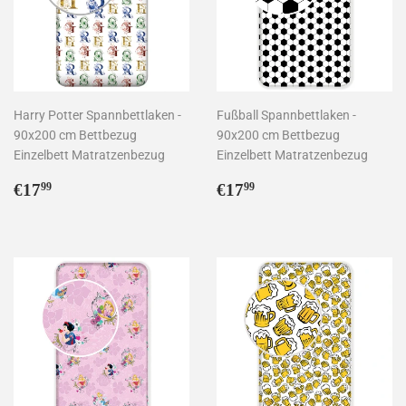
Harry Potter Spannbettlaken -
Fußball Spannbettlaken -
90x200 cm Bettbezug
90x200 cm Bettbezug
Einzelbett Matratzenbezug
Einzelbett Matratzenbezug
Normaler
€17,99
Normaler
€17,99
€17
€17
99
99
Preis
Preis