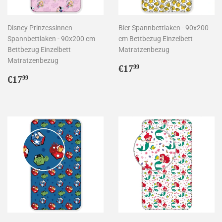
Disney Prinzessinnen
Bier Spannbettlaken - 90x200
Spannbettlaken - 90x200 cm
cm Bettbezug Einzelbett
Bettbezug Einzelbett
Matratzenbezug
Matratzenbezug
Normaler
€17,99
€17
99
Normaler
€17,99
Preis
€17
99
Preis