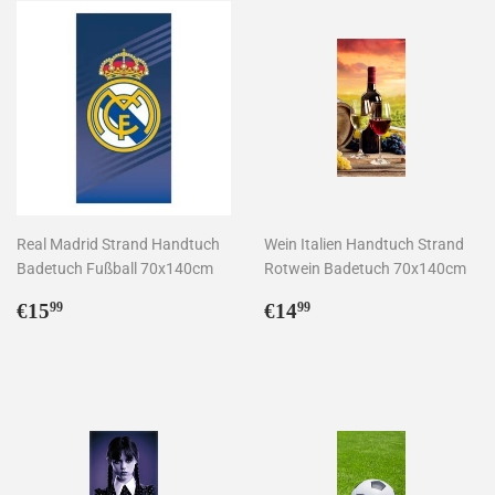
Real Madrid Strand Handtuch
Wein Italien Handtuch Strand
Badetuch Fußball 70x140cm
Rotwein Badetuch 70x140cm
Normaler
€15,99
Normaler
€14,99
€15
€14
99
99
Preis
Preis