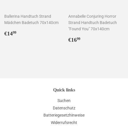
Ballerina Handtuch Strand
Annabelle Conjuring Horror
Mädchen Badetuch 70x140cm
Strand Handtuch Badetuch
"Found You" 70x140cm
Normaler
€14,99
€14
99
Preis
Normaler
€16,99
€16
99
Preis
Quick links
Suchen
Datenschutz
Batteriegesetzhinweise
Widerrufsrecht