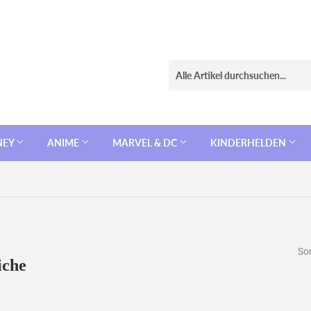
NEY
ANIME
MARVEL & DC
KINDERHELDEN
So
iche