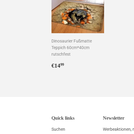
Dinosaurier Fußmatte
Teppich 60cm*40cm
rutschfest
Normaler
€14,99
€14
99
Preis
Quick links
Newsletter
Suchen
Werbeaktionen, 