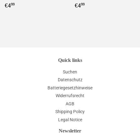
Normaler
€4,99
Normaler
€4,99
€4
€4
99
99
Preis
Preis
Quick links
Suchen
Datenschutz
Batteriegesetzhinweise
Widerrufsrecht
AGB
Shipping Policy
Legal Notice
Newsletter