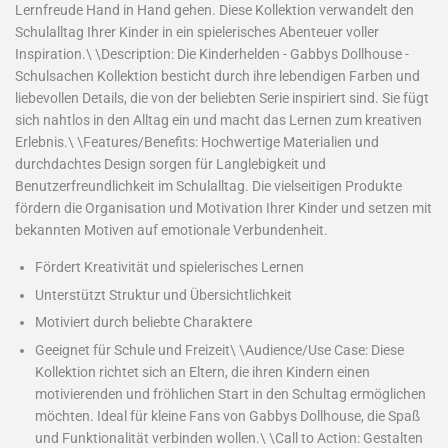
Lernfreude Hand in Hand gehen. Diese Kollektion verwandelt den
Schulalltag Ihrer Kinder in ein spielerisches Abenteuer voller
Inspiration.\ \Description: Die Kinderhelden - Gabbys Dollhouse -
Schulsachen Kollektion besticht durch ihre lebendigen Farben und
liebevollen Details, die von der beliebten Serie inspiriert sind. Sie fügt
sich nahtlos in den Alltag ein und macht das Lernen zum kreativen
Erlebnis.\ \Features/Benefits: Hochwertige Materialien und
durchdachtes Design sorgen für Langlebigkeit und
Benutzerfreundlichkeit im Schulalltag. Die vielseitigen Produkte
fördern die Organisation und Motivation Ihrer Kinder und setzen mit
bekannten Motiven auf emotionale Verbundenheit.
Fördert Kreativität und spielerisches Lernen
Unterstützt Struktur und Übersichtlichkeit
Motiviert durch beliebte Charaktere
Geeignet für Schule und Freizeit\ \Audience/Use Case: Diese
Kollektion richtet sich an Eltern, die ihren Kindern einen
motivierenden und fröhlichen Start in den Schultag ermöglichen
möchten. Ideal für kleine Fans von Gabbys Dollhouse, die Spaß
und Funktionalität verbinden wollen.\ \Call to Action: Gestalten