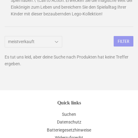
Spiel haben.\ \Call to Action: Erwecken Sie die magische Welt der
Eiskönigin zum Leben und bereichern Sie den Spielalltag Ihrer
Kinder mit dieser bezaubernden Lego-Kollektion!
FILTER
Es tut uns leid, aber deine Suche nach Produkten hat keine Treffer
ergeben.
Quick links
Suchen
Datenschutz
Batteriegesetzhinweise
Widerrufsrecht