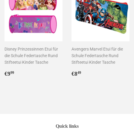
Disney Prinzessinnen Etui für
Avengers Marvel Etui für die
die Schule Federtasche Rund
Schule Federtasche Rund
Stifteetui Kinder Tasche
Stifteetui Kinder Tasche
Normaler
€9,99
Normaler
€8,49
€9
€8
99
49
Preis
Preis
Quick links