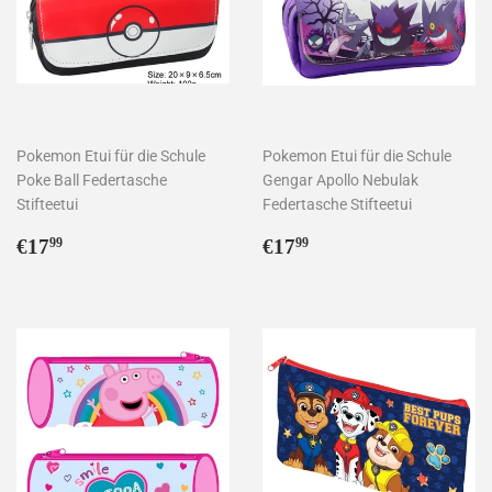
Pokemon Etui für die Schule
Pokemon Etui für die Schule
Poke Ball Federtasche
Gengar Apollo Nebulak
Stifteetui
Federtasche Stifteetui
Normaler
€17,99
Normaler
€17,99
€17
€17
99
99
Preis
Preis