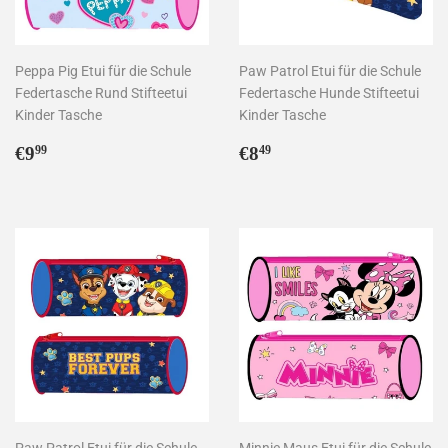
Peppa Pig Etui für die Schule
Paw Patrol Etui für die Schule
Federtasche Rund Stifteetui
Federtasche Hunde Stifteetui
Kinder Tasche
Kinder Tasche
Normaler
€9,99
Normaler
€8,49
€9
€8
99
49
Preis
Preis
Paw Patrol Etui für die Schule
Minnie Maus Etui für die Schule