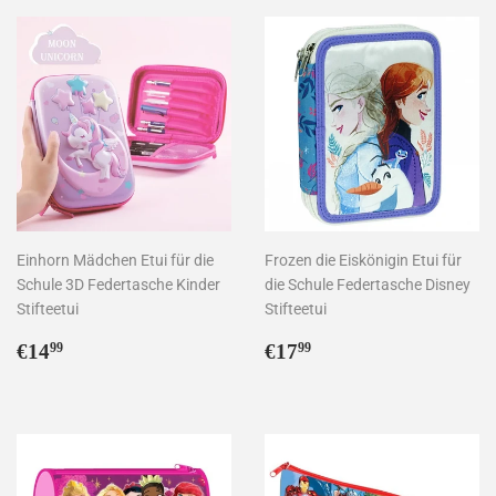
Einhorn Mädchen Etui für die
Frozen die Eiskönigin Etui für
Schule 3D Federtasche Kinder
die Schule Federtasche Disney
Stifteetui
Stifteetui
Normaler
€14,99
Normaler
€17,99
€14
€17
99
99
Preis
Preis