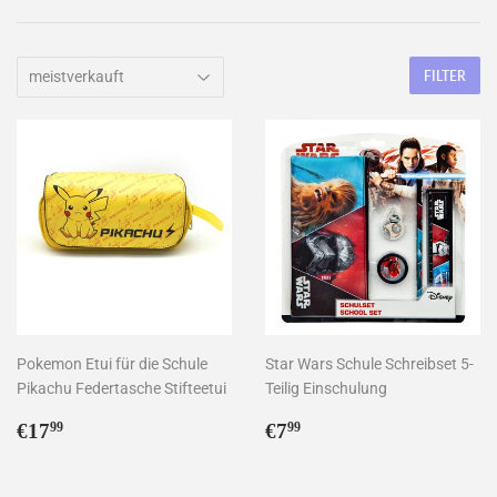
FILTER
Pokemon Etui für die Schule
Star Wars Schule Schreibset 5-
Pikachu Federtasche Stifteetui
Teilig Einschulung
Normaler
€17,99
Normaler
€7,99
€17
€7
99
99
Preis
Preis