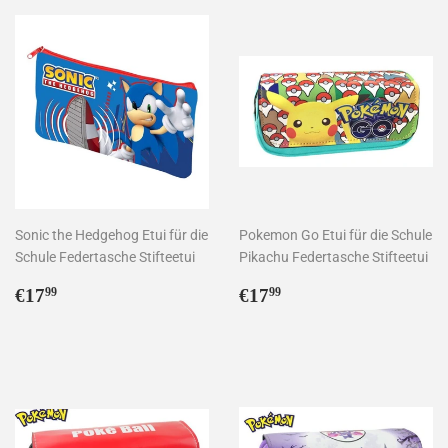
Sonic the Hedgehog Etui für die
Pokemon Go Etui für die Schule
Schule Federtasche Stifteetui
Pikachu Federtasche Stifteetui
Normaler
€17,99
Normaler
€17,99
€17
€17
99
99
Preis
Preis