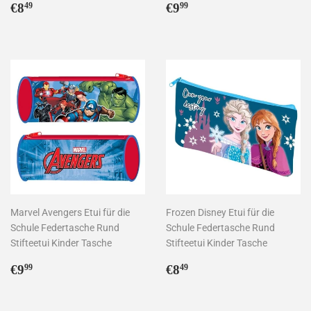
Normaler
€8,49
Normaler
€9,99
€8
€9
49
99
Preis
Preis
Marvel Avengers Etui für die
Frozen Disney Etui für die
Schule Federtasche Rund
Schule Federtasche Rund
Stifteetui Kinder Tasche
Stifteetui Kinder Tasche
Normaler
€9,99
Normaler
€8,49
€9
€8
99
49
Preis
Preis