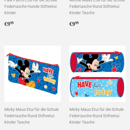
Federtasche Hunde Stifteetui
Federtasche Rund Stifteetui
Kinder
Kinder Tasche
Normaler
€9,99
Normaler
€9,99
€9
€9
99
99
Preis
Preis
Micky Maus Etui für die Schule
Micky Maus Etui für die Schule
Federtasche Rund Stifteetui
Federtasche Rund Stifteetui
Kinder Tasche
Kinder Tasche