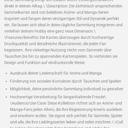
direkt in deinen Alltag.\ \Description: Die ästhetisch ansprechenden
Sammelkarten sind von beliebten Anime- und Manga-Serien
inspiriert und fangen deren einzigartigen Stil und Dynamik perfekt
ein. Sie lassen sich ideal in deine tägliche Sammlung integrieren und
verleihen deinem Hobby eine ganz neue Dimension.\
\Features/Benefits: Die Karten überzeugen durch hochwertige
Druckqualität und detailreiche Illustrationen, die jeden Fan
begeistern. Ihre vielseitige Nutzung reicht vom Sammeln über
Tauschen bis hin zu spannenden Kartenspielen. So verbinden sie
Design und Funktion auf eindrucksvolle Weise.
Ausdruck deiner Leidenschaft für Anime und Manga
Förderung von sozialen Kontakten durch Tauschen und Spielen
Möglichkeit, deine persönliche Sammlung individuell zu gestalten
Hochwertige Verarbeitung für langanhaltende Freude\
\Audience/Use Case: Diese Kollektion richtet sich an Anime- und
Manga-Fans jeden Alters, die ihre Begeisterung kreativ ausleben
und erweitern wollen. Sie eignet sich perfekt für Sammler, Spieler
und alle, die ihre Lieblingsserien lieben und teilen möchten.\ \Call