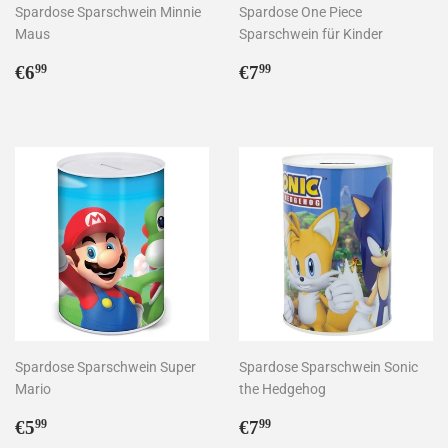
Spardose Sparschwein Minnie
Spardose One Piece
Maus
Sparschwein für Kinder
Normaler
€6,99
Normaler
€7,99
€6
€7
99
99
Preis
Preis
Spardose Sparschwein Super
Spardose Sparschwein Sonic
Mario
the Hedgehog
Sonderpreis
€5,99
Normaler
€7,99
€5
€7
99
99
Preis