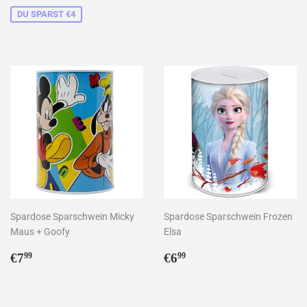
DU SPARST €4
Spardose Sparschwein Micky
Spardose Sparschwein Frozen
Maus + Goofy
Elsa
Normaler
€7,99
Normaler
€6,99
€7
€6
99
99
Preis
Preis