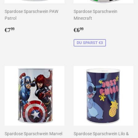
Spardose Sparschwein PAW
Spardose Sparschwein
Patrol
Minecraft
Normaler
€7,99
Sonderpreis
€6,99
€7
€6
99
99
Preis
DU SPARST €3
Spardose Sparschwein Marvel
Spardose Sparschwein Lilo &