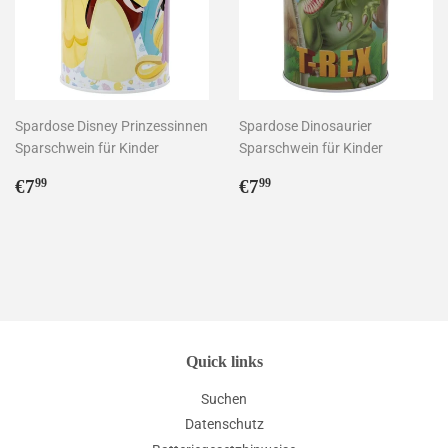
Spardose Disney Prinzessinnen
Spardose Dinosaurier
Sparschwein für Kinder
Sparschwein für Kinder
Normaler
€7,99
Normaler
€7,99
€7
€7
99
99
Preis
Preis
Quick links
Suchen
Datenschutz