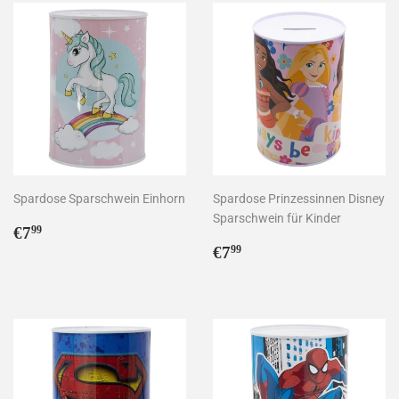
Spardose Sparschwein Einhorn
Spardose Prinzessinnen Disney
Sparschwein für Kinder
Normaler
€7,99
€7
99
Preis
Normaler
€7,99
€7
99
Preis