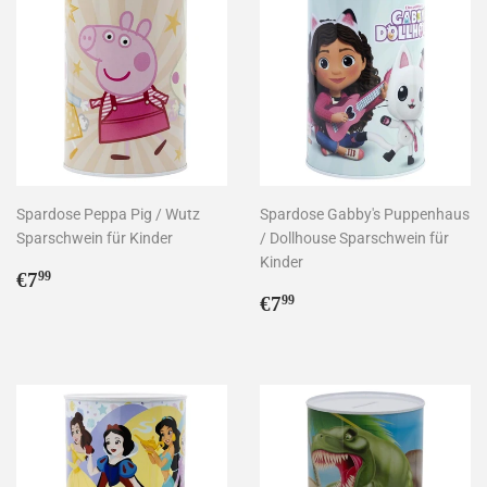
Spardose Peppa Pig / Wutz
Spardose Gabby's Puppenhaus
Sparschwein für Kinder
/ Dollhouse Sparschwein für
Kinder
Normaler
€7,99
€7
99
Preis
Normaler
€7,99
€7
99
Preis