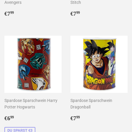
Avengers
Stitch
Normaler
€7,99
Normaler
€7,99
€7
€7
99
99
Preis
Preis
Spardose Sparschwein Harry
Spardose Sparschwein
Potter Hogwarts
Dragonball
Sonderpreis
€6,99
Normaler
€7,99
€6
€7
99
99
Preis
DU SPARST €3