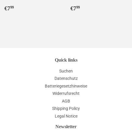
Normaler
€7,99
Normaler
€7,99
€7
€7
99
99
Preis
Preis
Quick links
Suchen
Datenschutz
Batteriegesetzhinweise
Widerrufsrecht
AGB
Shipping Policy
Legal Notice
Newsletter