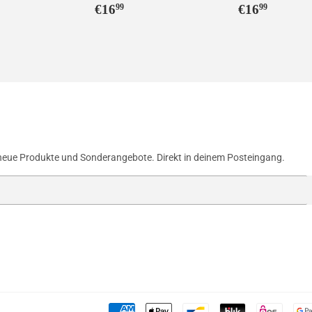
ler
6,99
Normaler
€16,99
Normaler
€16,9
€16
€16
99
99
Preis
Preis
neue Produkte und Sonderangebote. Direkt in deinem Posteingang.