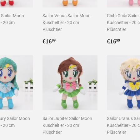
s Sailor Moon
Sailor Venus Sailor Moon
Chibi Chibi Sailo
 - 20 cm
Kuscheltier - 20 cm
Kuscheltier - 20 
Plüschtier
Plüschtier
ler
6,99
Normaler
€16,99
Normaler
€16,9
€16
€16
99
99
Preis
Preis
cury Sailor Moon
Sailor Jupiter Sailor Moon
Sailor Uranus Sa
 - 20 cm
Kuscheltier - 20 cm
Kuscheltier - 20 
Plüschtier
Plüschtier