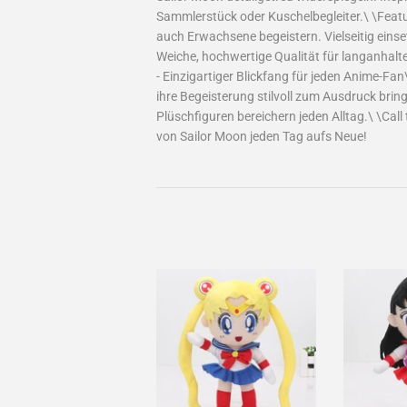
Sammlerstück oder Kuschelbegleiter.\ \Featu
auch Erwachsene begeistern. Vielseitig einse
Weiche, hochwertige Qualität für langanhalt
- Einzigartiger Blickfang für jeden Anime-Fa
ihre Begeisterung stilvoll zum Ausdruck brin
Plüschfiguren bereichern jeden Alltag.\ \Cal
von Sailor Moon jeden Tag aufs Neue!