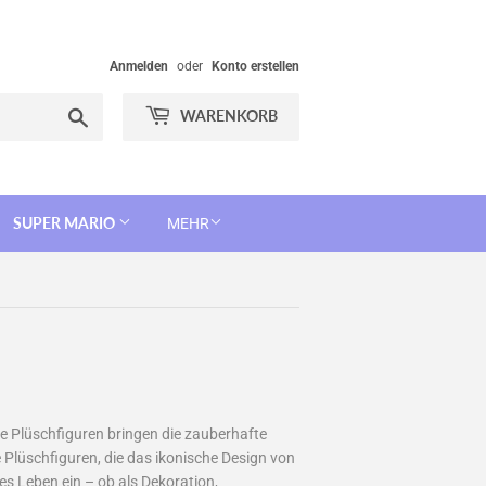
Anmelden
oder
Konto erstellen
Suchen
WARENKORB
SUPER MARIO
MEHR
se Plüschfiguren bringen die zauberhafte
te Plüschfiguren, die das ikonische Design von
hes Leben ein – ob als Dekoration,