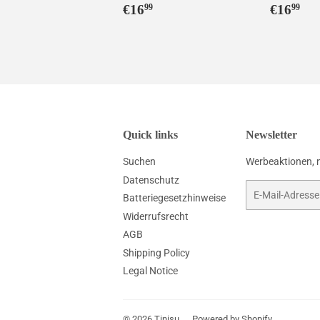
Normaler
€16,99
Norma
€1
€16
€16
99
99
Preis
Preis
Quick links
Newsletter
Suchen
Werbeaktionen, 
Datenschutz
E-
Batteriegesetzhinweise
Mail
Widerrufsrecht
AGB
Shipping Policy
Legal Notice
© 2026
Tinisu
Powered by Shopify