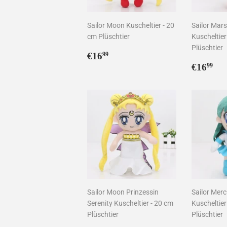
Sailor Moon Kuscheltier - 20
Sailor Mar
cm Plüschtier
Kuscheltier
Plüschtier
Normaler
€16,99
€16
99
Preis
Norma
€1
€16
99
Preis
Sailor Moon Prinzessin
Sailor Mer
Serenity Kuscheltier - 20 cm
Kuscheltier
Plüschtier
Plüschtier