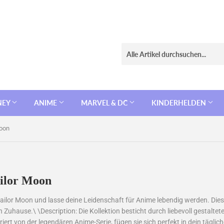
NEY
ANIME
MARVEL & DC
KINDERHELDEN
Moon
ailor Moon
Sailor Moon und lasse deine Leidenschaft für Anime lebendig werden. Die
n Zuhause.\ \Description: Die Kollektion besticht durch liebevoll gestalte
riert von der legendären Anime-Serie, fügen sie sich perfekt in dein täglic