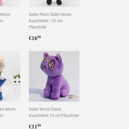
r Moon
Sailor Pluto Sailor Moon
cm
Kuscheltier - 20 cm
Plüschtier
9
Normaler
€16,99
€16
99
Preis
ilor Moon
Sailor Moon Diana
cm
Kuscheltier 16 cm Plüschtier
Normaler
€11,99
€11
99