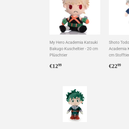
My Hero Academia Katsuki
Shoto Todo
Bakugo Kuscheltier - 20 cm
Academia K
Plüschtier
cm Stofftie
Normaler
€12,99
Norma
€2
€12
€22
99
99
Preis
Preis