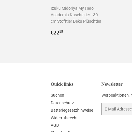
Izuku Midoriya My Hero
Academia Kuscheltier - 30
cm Stofftier Deku Plüschtier
Normaler
€22,99
€22
99
Preis
Quick links
Newsletter
Suchen
Werbeaktionen, 
Datenschutz
E-
Batteriegesetzhinweise
Mail
Widerrufsrecht
AGB