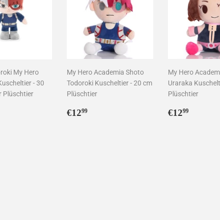
roki My Hero
My Hero Academia Shoto
My Hero Academ
uscheltier - 30
Todoroki Kuscheltier - 20 cm
Uraraka Kuschelt
r Plüschtier
Plüschtier
Plüschtier
ler
2,99
Normaler
€12,99
Normaler
€12,9
€12
€12
99
99
Preis
Preis