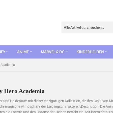
NEY
ANIME
MARVEL & DC
KINDERHELDEN
o Academia
My Hero Academia
er und Heldentum mit dieser einzigartigen Kollektion, die den Geist von M
 die magische Atmosphäre der Lieblingscharaktere. \Description: Die Anime
 die Energie und den Charme der Helden perfekt ein. Mit ihrem detailr