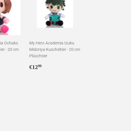
ia Ochako
My Hero Academia Izuku
ier - 20 cm
Midoriya Kuscheltier - 20 cm
Plüschtier
9
Normaler
€12,99
€12
99
Preis