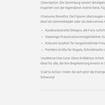
\Description: Die Sammlung vereint detailge
Inspiriert von der legendären Anime-Serie, füg
\Features/Benefits: Die Figuren überzeugen d
ideal als Sammelobjekt oder als dekoratives
Ausdrucksstarke Designs, die Fans sofort
Vielseitige Präsentationsmöglichkeiten f
Robuste Qualität für langanhaltende Fre
Perfekte Größe für Regale, Schreibtische 
\Audience/Use Case: Diese Kollektion richtet
Ideal für alle, die ihre Begeisterung kreativ 
\Call to Action: Holen Sie sich jetzt die Ener
Schwung!