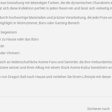
treue Gestaltung mit lebendigen Farben, die die dynamischen Charaktere
t sich diese Kollektion perfekt in jeden Raum ein und lässt sich vielseitig 
urch hochwertige Materialien und präzise Verarbeitung, die jede Pose und
 Highlight in Wohnzimmer, Büro oder Gaming-Bereich.
 begeistern
ür zu Hause oder das Büro
ude
oder Vitrinen\
 sich an leidenschaftliche Anime-Fans und Sammler, die ihre Verbundenheit
in Szene setzen und ihren Alltag mit einem Stück Anime-Kultur bereichern wo
gie von Dragon Ball nach Hause und verleihen Sie Ihrem Lifestyle mit diese
Sortieren nach