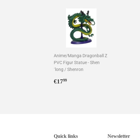
Anime/Manga Dragonball Z
PVC Figur Statue - Shen
´long / Shenron
Normaler
€17,99
€17
99
Preis
Quick links
Newsletter