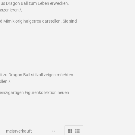
 aus Dragon Ball zum Leben erwecken.
inszenieren.\
 Mimik originalgetreu darstellen. Sie sind
 zu Dragon Ball stilvoll zeigen möchten.
llen.\
r einzigartigen Figurenkollektion neuen