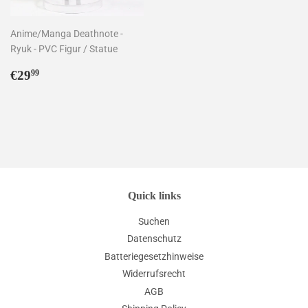
Anime/Manga Deathnote -
Ryuk - PVC Figur / Statue
Normaler
€29,99
€29
99
Preis
Quick links
Suchen
Datenschutz
Batteriegesetzhinweise
Widerrufsrecht
AGB